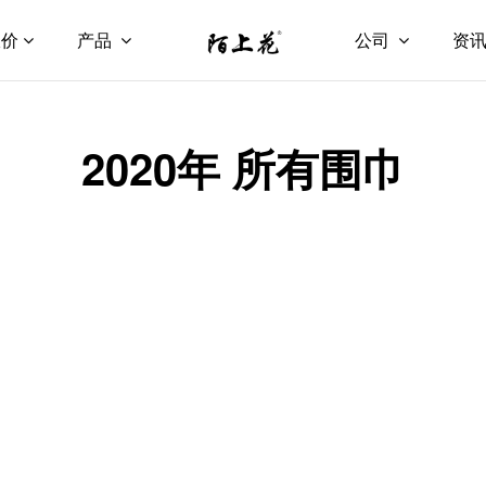
报价
产品
公司
资
2020年 所有围巾